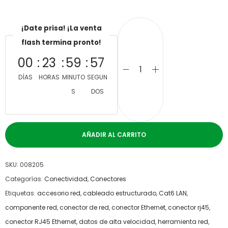
¡Date prisa! ¡La venta
flash termina pronto!
00
23
59
57
DÍAS
HORAS
MINUTO
SEGUN
S
DOS
AÑADIR AL CARRITO
SKU:
008205
Categorías:
Conectividad
,
Conectores
Etiquetas:
accesorio red
,
cableado estructurado
,
Cat6 LAN
,
componente red
,
conector de red
,
conector Ethernet
,
conector rj45
,
conector RJ45 Ethernet
,
datos de alta velocidad
,
herramienta red
,