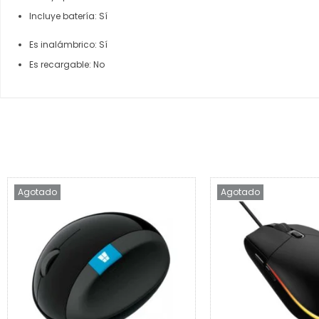
Incluye batería
: Sí
Es inalámbrico
: Sí
Es recargable
: No
Agotado
Agotado