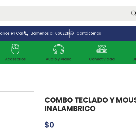
Bus
ilios en Cali
Llámenos al: 6602211
Contáctenos
Accesorios
Audio y Video
Conectividad
U
COMBO TECLADO Y MOU
INALAMBRICO
$
0