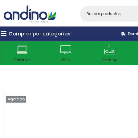
Comprar por categorías
Domic
Portátiles
PC's
Gaming
Agotado