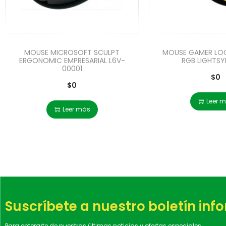
MOUSE MICROSOFT SCULPT
MOUSE GAMER LO
ERGONOMIC EMPRESARIAL L6V-
RGB LIGHTSY
00001
$
0
$
0
Leer 
Leer más
Suscríbete a nuestro boletín inf
Para enterarte de nuestras últimas noticias y ofertas especiales.