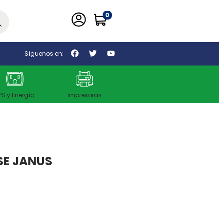
0
car
Síguenos en:
PS y Energía
Impresoras
SE JANUS