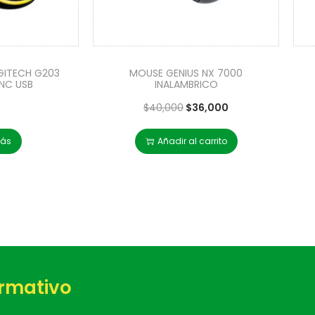
GITECH G203
MOUSE GENIUS NX 7000
NC USB
INALAMBRICO
$
40,000
$
36,000
más
Añadir al carrito
ormativo