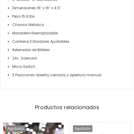
Dimensiones 16″ x 16″ x 4.5″
Peso 15.8 lbs
Chassis Metalico
Monedero Reemplazable
Contiene 3 Dividores Ajustables
Retenedor de Billetes
24v. Solenoid
Micro Switch
3 Posiciones abierta, cerrada, y apertura manual
Productos relacionados
Agotado
Agotado