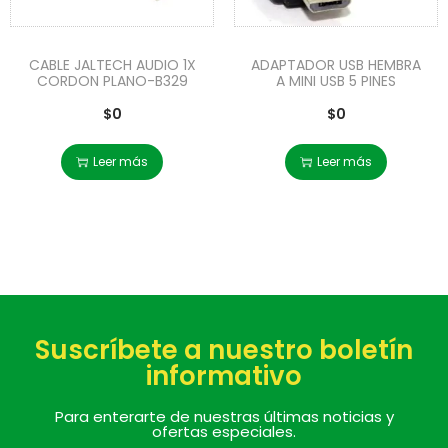
CABLE JALTECH AUDIO 1X
ADAPTADOR USB HEMBRA
CORDON PLANO-B329
A MINI USB 5 PINES
$
0
$
0
Leer más
Leer más
Suscríbete a nuestro boletín
informativo
Para enterarte de nuestras últimas noticias y
ofertas especiales.