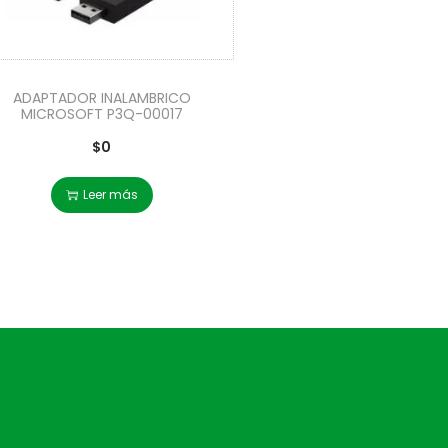
ADAPTADOR INALAMBRICO
MICROSOFT P3Q-00017
$
0
Leer más