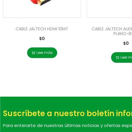
CABLE JALTECH HDMI 10MT
CABLE JALTECH AUD
PLANO-B
$
0
$
0
Leer más
Leer 
Suscríbete a nuestro boletín inf
Para enterarte de nuestras últimas noticias y ofertas espe