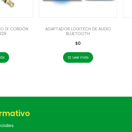
IO 1X CORDON
ADAPTADOR LOGITECH DE AUDIO
329
BLUETOOTH
$
0
más
Leer más
ormativo
ciales.