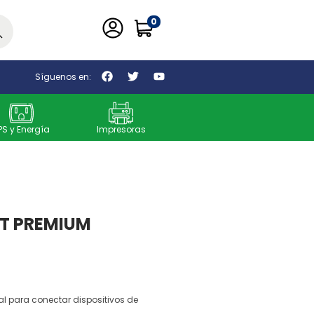
0
car
Síguenos en:
PS y Energía
Impresoras
MT PREMIUM
al para conectar dispositivos de