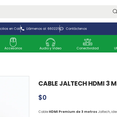
Bus
ilios en Cali
Llámenos al: 6602211
Contáctenos
Accesorios
Audio y Video
Conectividad
U
CABLE JALTECH HDMI 3 
$
0
Cable
HDMI Premium de 3 metros
Jaltech, ide