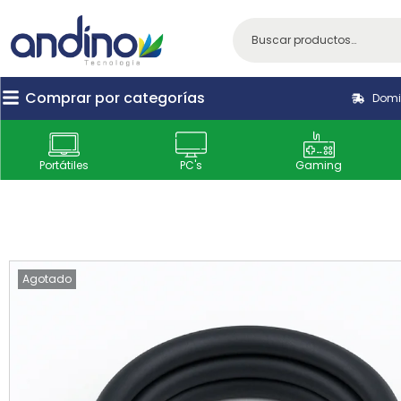
Comprar por categorías
Domic
Portátiles
PC's
Gaming
Agotado