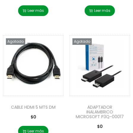
Leer más
Leer más
Agotado
Agotado
CABLE HDMI 5 MTS DM
ADAPTADOR
INALAMBRICO
MICROSOFT P3Q-00017
$
0
$
0
Leer más