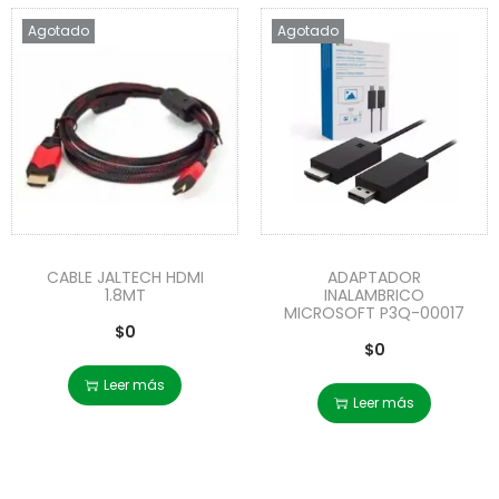
Agotado
Agotado
CABLE JALTECH HDMI
ADAPTADOR
1.8MT
INALAMBRICO
MICROSOFT P3Q-00017
$
0
$
0
Leer más
Leer más