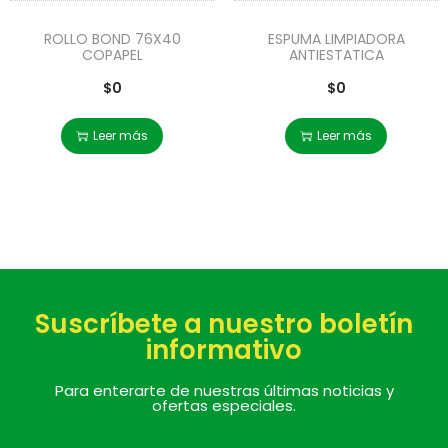
ROLLO BOND 76X40
ESPUMA LIMPIADORA
COPAPEL
ANTIESTATICA
$
0
$
0
Leer más
Leer más
Suscríbete a nuestro boletín
informativo
Para enterarte de nuestras últimas noticias y
ofertas especiales.