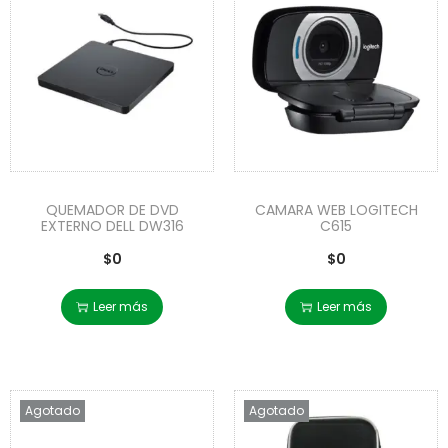
QUEMADOR DE DVD
CAMARA WEB LOGITECH
EXTERNO DELL DW316
C615
$
0
$
0
Leer más
Leer más
Agotado
Agotado