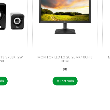
TS 375BK 12W
MONITOR LED LG 20 20MK400H B
M
SB
HDMI
$
0
más
Leer más