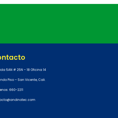
ontacto
ida 5AN # 25N – 18 Oficina 14
do Piso – San Vicente, Cali.
enos: 660-2211
acto@andinotec.com