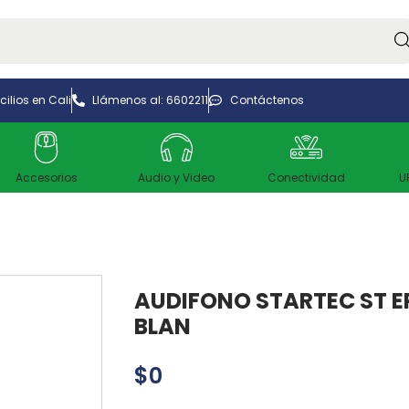
Bus
ilios en Cali
Llámenos al: 6602211
Contáctenos
Accesorios
Audio y Video
Conectividad
U
AUDIFONO STARTEC ST E
BLAN
$
0