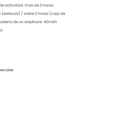
 de actividad: mas de 3 horas
 (earbuds) / sobre 3 horas (caja de
 batería de un earphone: 40mAh
Ah
peciales