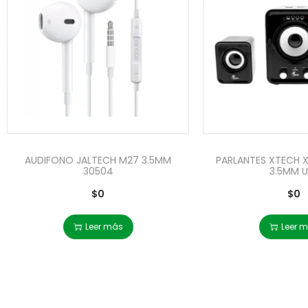
AUDIFONO JALTECH M27 3.5MM
PARLANTES XTECH X
30504
3.5MM U
$
0
$
0
Leer más
Leer 