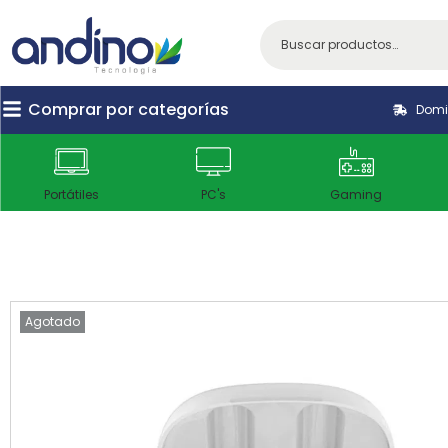
Comprar por categorías
Domic
Portátiles
PC's
Gaming
Agotado