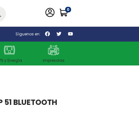
0
car
Síguenos en:
PS y Energía
Impresoras
P 51 BLUETOOTH