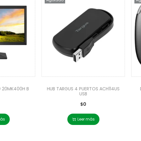
0 20MK400H B
HUB TARGUS 4 PUERTOS ACH114US
USB
$
0
más
Leer más