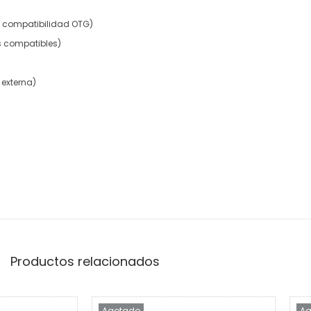
n compatibilidad OTG)
s compatibles)
 externa)
Productos relacionados
Agotado
Ag