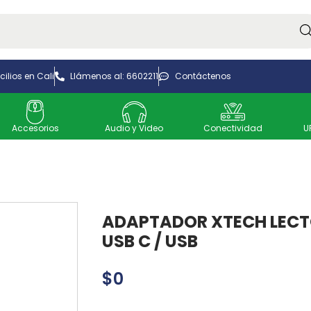
Bus
ilios en Cali
Llámenos al: 6602211
Contáctenos
Accesorios
Audio y Video
Conectividad
U
ADAPTADOR XTECH LEC
USB C / USB
$
0