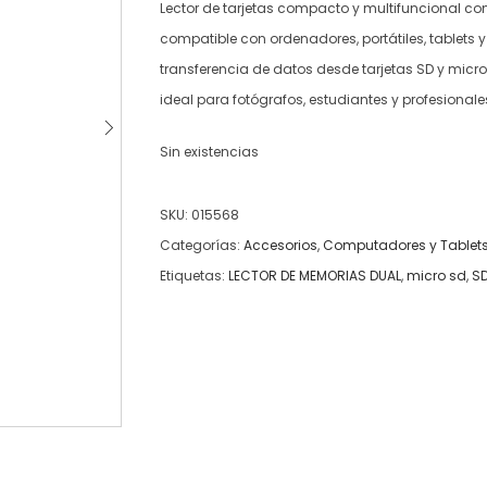
Lector de tarjetas compacto y multifuncional con
compatible con ordenadores, portátiles, tablets y 
transferencia de datos desde tarjetas SD y micr
ideal para fotógrafos, estudiantes y profesional
Sin existencias
SKU:
015568
Categorías:
Accesorios
,
Computadores y Tablet
Etiquetas:
LECTOR DE MEMORIAS DUAL
,
micro sd
,
S