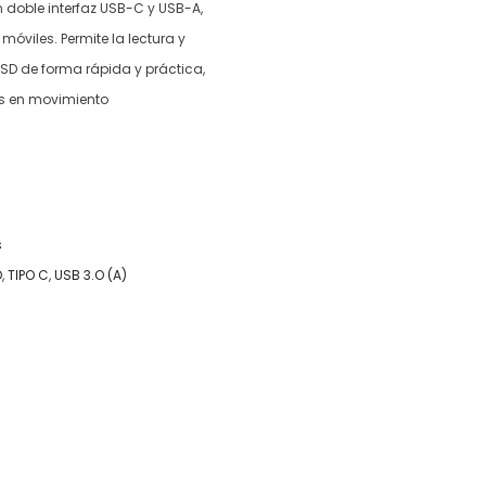
 doble interfaz USB-C y USB-A,
móviles. Permite la lectura y
oSD de forma rápida y práctica,
es en movimiento
s
D
,
TIPO C
,
USB 3.O (A)