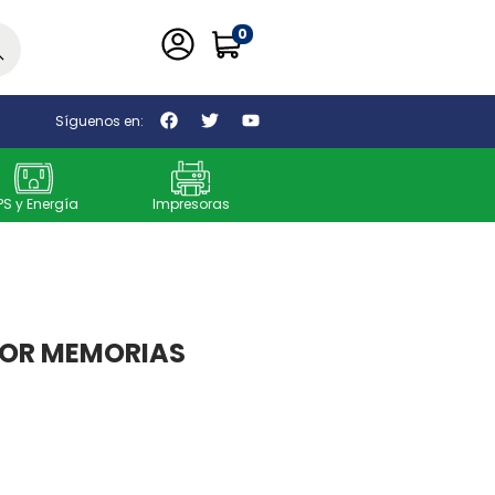
0
car
Síguenos en:
PS y Energía
Impresoras
TOR MEMORIAS