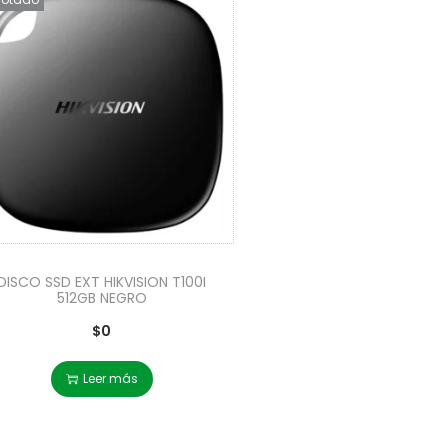
DISCO SSD EXT HIKVISION T100I
512GB NEGRO
$
0
Leer más