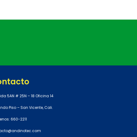
ontacto
ida 5AN # 25N – 18 Oficina 14
do Piso – San Vicente, Cali.
enos: 660-2211
acto@andinotec.com