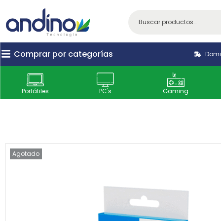
Comprar por categorías
Domic
Portátiles
PC's
Gaming
Agotado