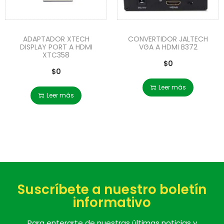
ADAPTADOR XTECH
CONVERTIDOR JALTECH
DISPLAY PORT A HDMI
VGA A HDMI B372
XTC358
$
0
$
0
Leer más
Leer más
Suscríbete a nuestro boletín
informativo
Para enterarte de nuestras últimas noticias y