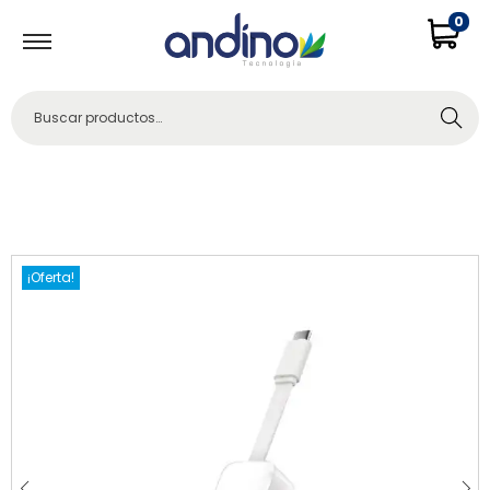
0
Buscar
¡Oferta!