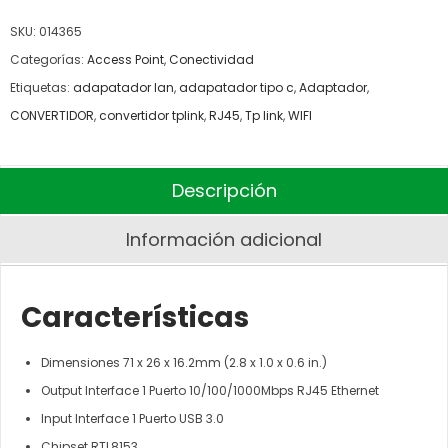
SKU:
014365
Categorías:
Access Point
,
Conectividad
Etiquetas:
adapatador lan
,
adapatador tipo c
,
Adaptador
,
CONVERTIDOR
,
convertidor tplink
,
RJ45
,
Tp link
,
WIFI
Descripción
Información adicional
Características
Dimensiones 71 x 26 x 16.2mm (2.8 x 1.0 x 0.6 in.)
Output Interface 1 Puerto 10/100/1000Mbps RJ45 Ethernet
Input Interface 1 Puerto USB 3.0
Chipset RTL8153