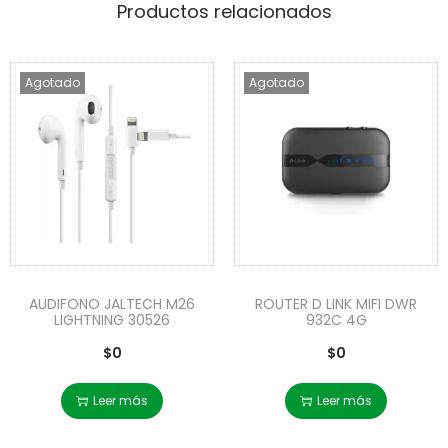
Productos relacionados
Agotado
Agotado
AUDIFONO JALTECH M26
ROUTER D LINK MIFI DWR
LIGHTNING 30526
932C 4G
$
0
$
0
Leer más
Leer más