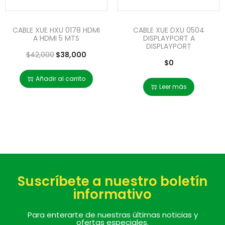
CABLE XUE HXU 0178 HDMI
CABLE XUE DXU 0504
A HDMI 5 MTS
DISPLAYPORT A
DISPLAYPORT
$
42,000
$
38,000
$
0
Añadir al carrito
Leer más
Suscríbete a nuestro boletín
informativo
Para enterarte de nuestras últimas noticias y
ofertas especiales.