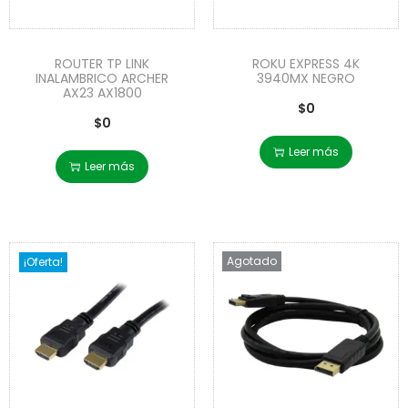
ROUTER TP LINK
ROKU EXPRESS 4K
INALAMBRICO ARCHER
3940MX NEGRO
AX23 AX1800
$
0
$
0
Leer más
Leer más
Agotado
¡Oferta!