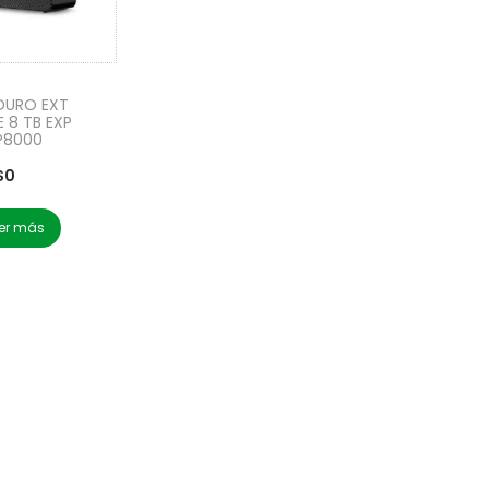
DURO EXT
 8 TB EXP
P8000
$
0
er más