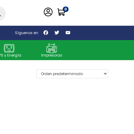
0
car
Síguenos en:
PS y Energía
Impresoras