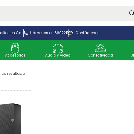
Bus
ilios en Cali
Llámenos al: 6602211
Contáctenos
Accesorios
Audio y Video
Conectividad
U
ico resultado