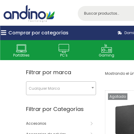
Comprar por categorías
Domic
Portátiles
PC's
Gaming
Filtrar por marca
Mostrando el ún
Cualquier Marca
Agotado
Filtrar por Categorías
Accesorios