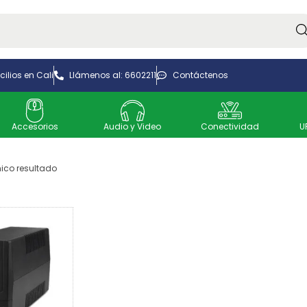
Bus
ilios en Cali
Llámenos al: 6602211
Contáctenos
Accesorios
Audio y Video
Conectividad
U
ico resultado