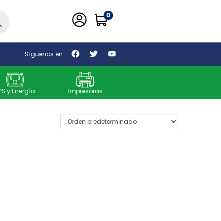
0
car
Síguenos en:
PS y Energía
Impresoras