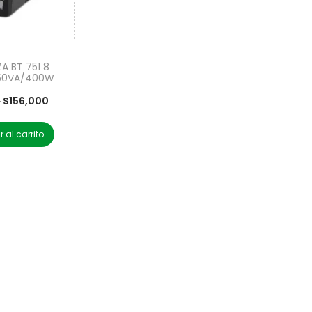
A BT 751 8
50VA/400W
0
$
156,000
 al carrito