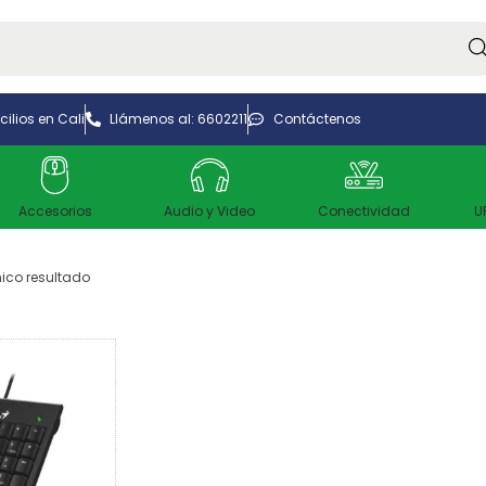
Bus
ilios en Cali
Llámenos al: 6602211
Contáctenos
Accesorios
Audio y Video
Conectividad
U
ico resultado