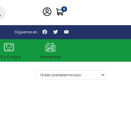
0
car
Síguenos en:
PS y Energía
Impresoras