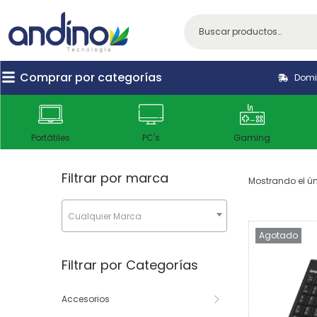
Comprar por categorías
Domic
Portátiles
PC's
Gaming
Filtrar por marca
Mostrando el ún
Cualquier Marca
Agotado
Filtrar por Categorías
Accesorios