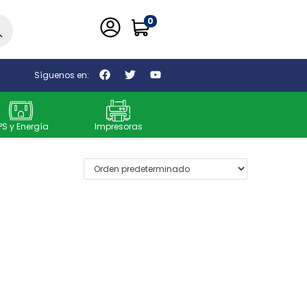
0
car
Síguenos en:
PS y Energía
Impresoras