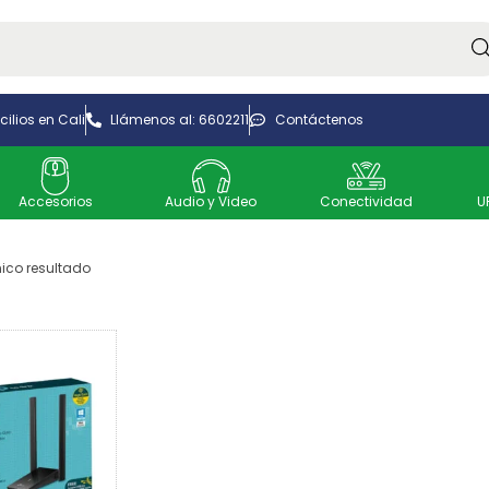
Bus
ilios en Cali
Llámenos al: 6602211
Contáctenos
Accesorios
Audio y Video
Conectividad
U
ico resultado