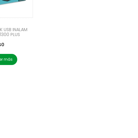
NK USB INALAM
1300 PLUS
$
0
er más