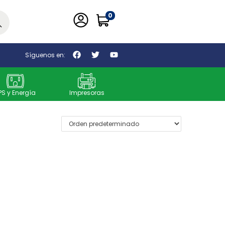
0
car
Síguenos en:
PS y Energía
Impresoras