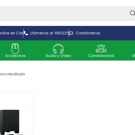
Bus
ilios en Cali
Llámenos al: 6602211
Contáctenos
Accesorios
Audio y Video
Conectividad
U
ico resultado