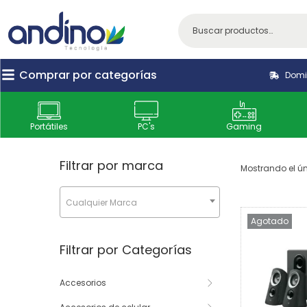
Comprar por categorías
Domic
Portátiles
PC's
Gaming
Filtrar por marca
Mostrando el ún
Cualquier Marca
Agotado
Filtrar por Categorías
Accesorios