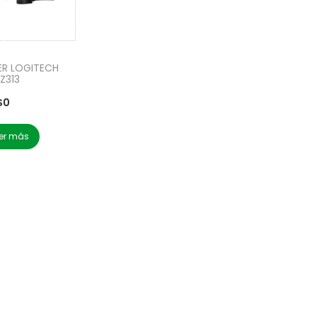
R LOGITECH
 Z313
$
0
er más