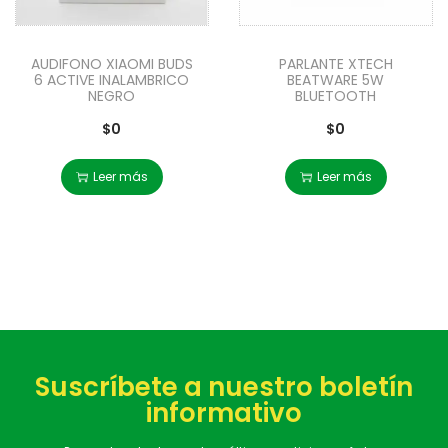
AUDIFONO XIAOMI BUDS
PARLANTE XTECH
6 ACTIVE INALAMBRICO
BEATWARE 5W
NEGRO
BLUETOOTH
$
0
$
0
Leer más
Leer más
Suscríbete a nuestro boletín
informativo