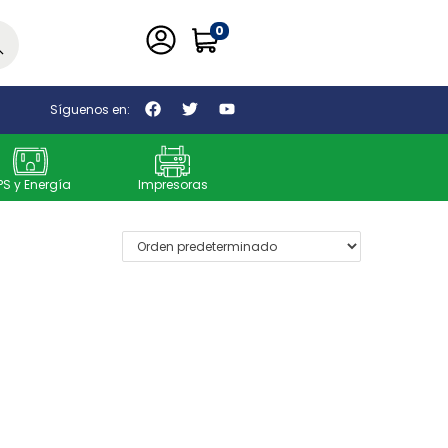
0
car
Síguenos en:
PS y Energía
Impresoras