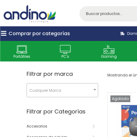
Comprar por categorías
Domic
Portátiles
PC's
Gaming
Filtrar por marca
Mostrando el ún
Cualquier Marca
Agotado
Filtrar por Categorías
Accesorios