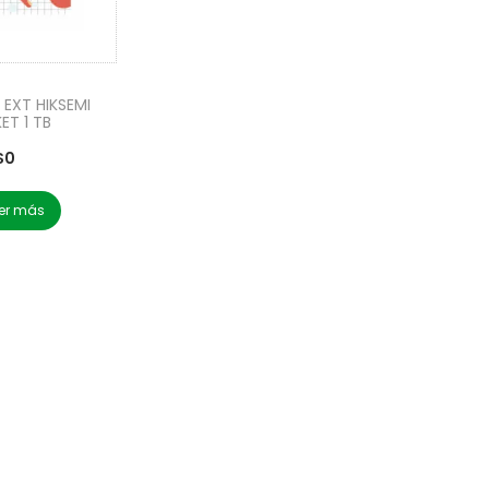
 EXT HIKSEMI
ET 1 TB
$
0
er más