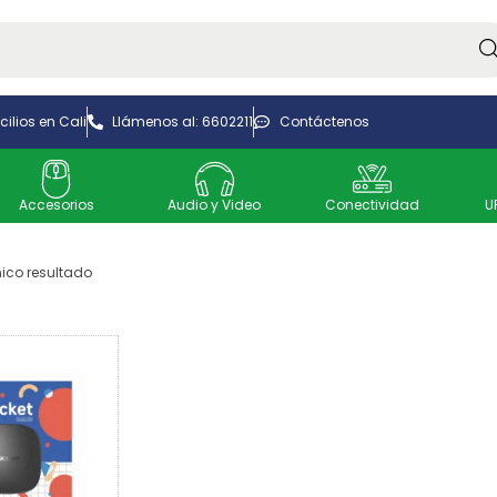
Bus
ilios en Cali
Llámenos al: 6602211
Contáctenos
Accesorios
Audio y Video
Conectividad
U
ico resultado