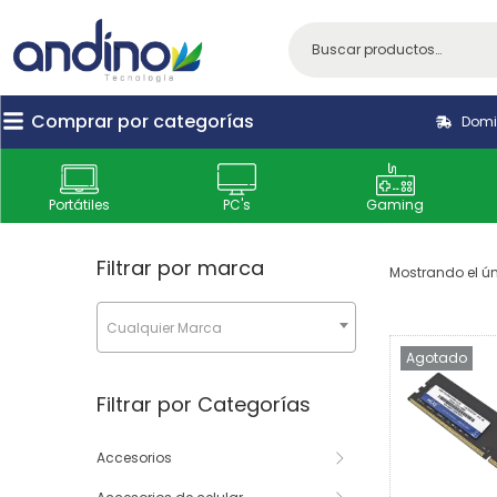
Comprar por categorías
Domic
Portátiles
PC's
Gaming
Filtrar por marca
Mostrando el ún
Cualquier Marca
Agotado
Filtrar por Categorías
Accesorios