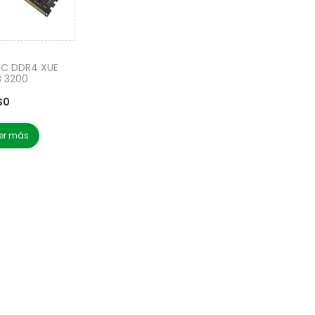
PC DDR4 XUE
B 3200
$
0
er más