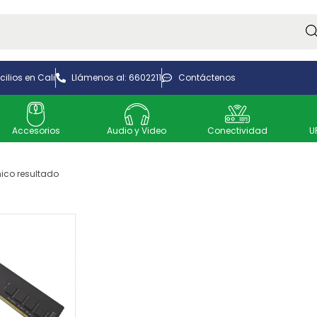
Bus
ilios en Cali
Llámenos al: 6602211
Contáctenos
Accesorios
Audio y Video
Conectividad
U
ico resultado