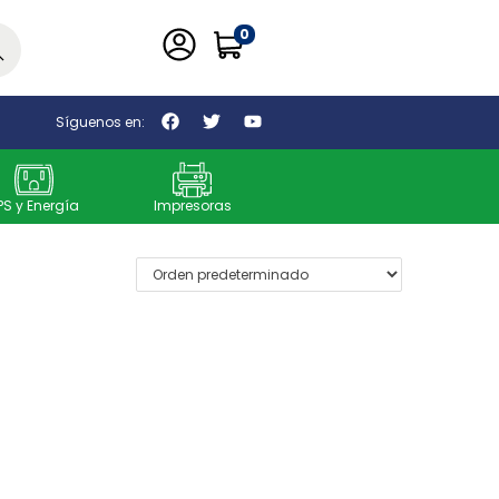
0
car
Síguenos en:
PS y Energía
Impresoras