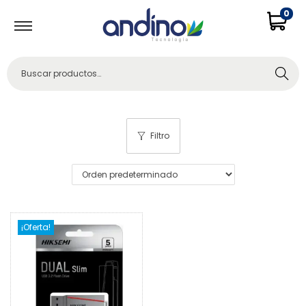
0
Buscar
Filtro
¡Oferta!