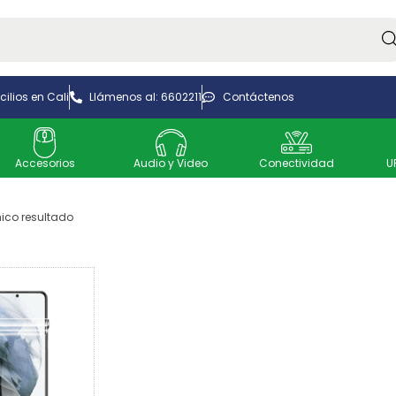
Bus
ilios en Cali
Llámenos al: 6602211
Contáctenos
Accesorios
Audio y Video
Conectividad
U
ico resultado