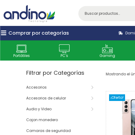
Comprar por categorías
Domic
Portátiles
PC's
Gaming
Filtrar por Categorías
Mostrando el ún
Accesorios
¡Oferta!
Accesorios de celular
Audio y Video
Cajon monedero
Camaras de seguridad