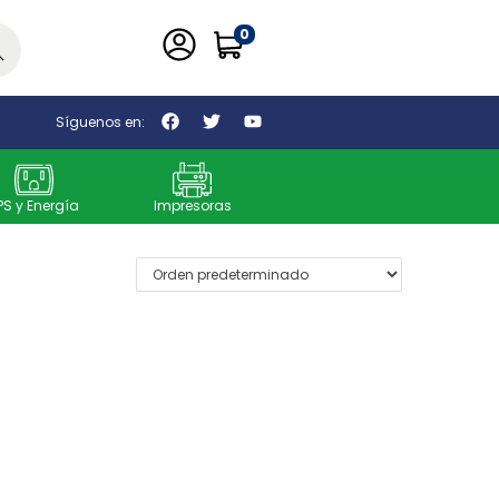
0
car
Síguenos en:
PS y Energía
Impresoras