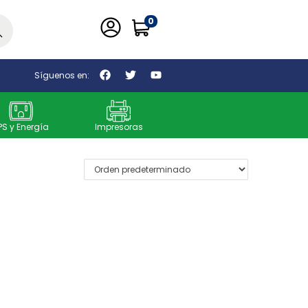
0
car
Síguenos en:
PS y Energía
Impresoras