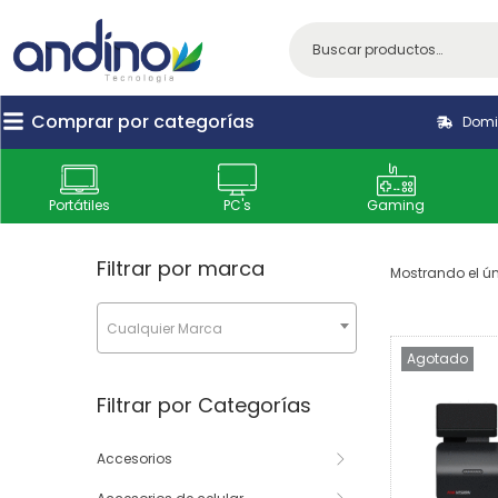
Comprar por categorías
Domic
Portátiles
PC's
Gaming
Filtrar por marca
Mostrando el ún
Cualquier Marca
Agotado
Filtrar por Categorías
Accesorios