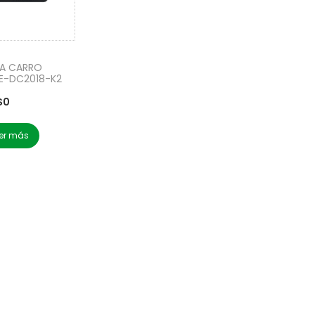
A CARRO
AE-DC2018-K2
$
0
er más