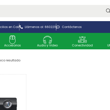
Bus
ilios en Cali
Llámenos al: 6602211
Contáctenos
Accesorios
Audio y Video
Conectividad
U
ico resultado