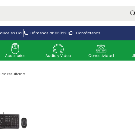
Bus
ilios en Cali
Llámenos al: 6602211
Contáctenos
Accesorios
Audio y Video
Conectividad
U
ico resultado