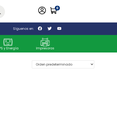
0
car
Síguenos en:
PS y Energía
Impresoras