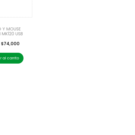
O Y MOUSE
 MK120 USB
$
74,000
 al carrito