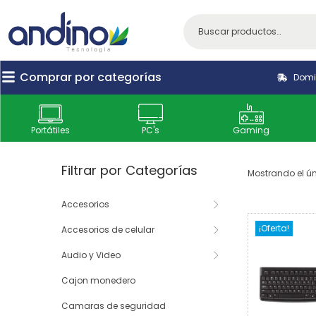
Comprar por categorías
Domic
Portátiles
PC's
Gaming
Filtrar por Categorías
Mostrando el ún
Accesorios
¡Oferta!
Accesorios de celular
Audio y Video
Cajon monedero
Camaras de seguridad