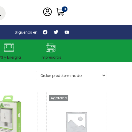
0
car
Síguenos en:
PS y Energía
Impresoras
Agotado