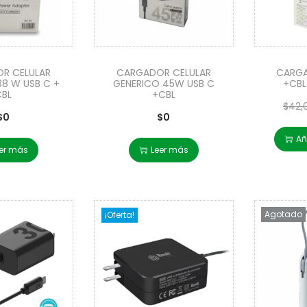
R CELULAR
CARGADOR CELULAR
CARGA
38 W USB C +
GENERICO 45W USB C
+CBL
CBL
+CBL
$
42,
$
0
$
0
Añ
er más
Leer más
Agotado
¡Oferta!