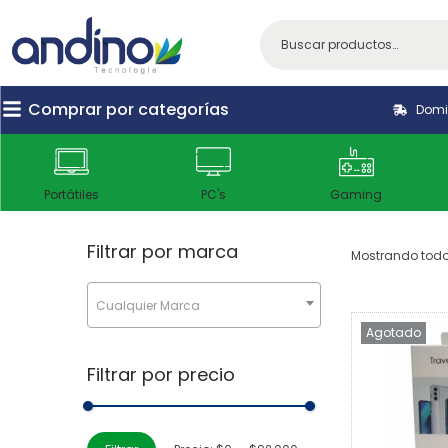
Comprar por categorías
Domic
Portátiles
PC's
Gaming
Filtrar por marca
Mostrando todos
Cualquier Marca
Agotado
Filtrar por precio