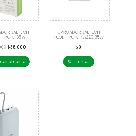
DOR JALTECH
CARGADOR JALTECH
 TIPO C 35W
+CBL TIPO C TA220 35W
000
$
38,000
$
0
adir al carrito
Leer más