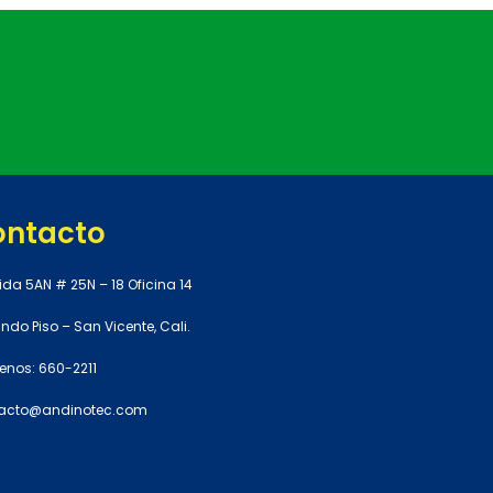
ontacto
ida 5AN # 25N – 18 Oficina 14
do Piso – San Vicente, Cali.
enos: 660-2211
acto@andinotec.com