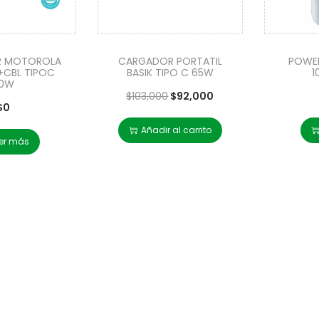
R MOTOROLA
CARGADOR PORTATIL
POWER
+CBL TIPOC
BASIK TIPO C 65W
1
0W
$
103,000
$
92,000
$
0
Añadir al carrito
er más