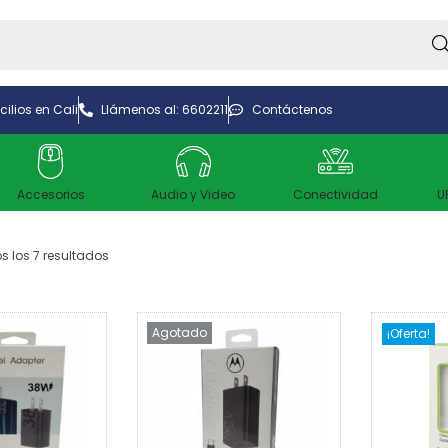
Bus
ilios en Cali
Llámenos al: 6602211
Contáctenos
Accesorios
Audio y Video
Conectividad
U
 los 7 resultados
Agotado
¡Oferta!