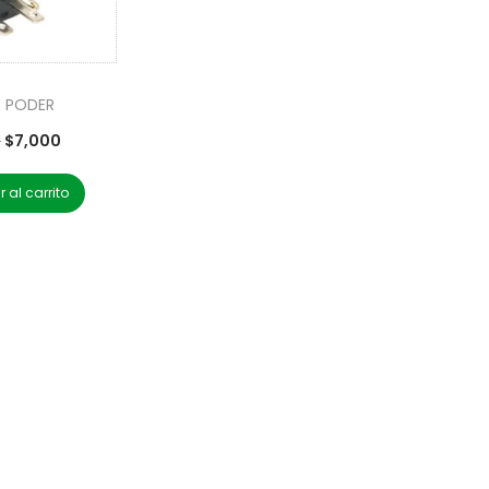
E PODER
0
$
7,000
 al carrito