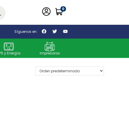
0
car
Síguenos en:
PS y Energía
Impresoras