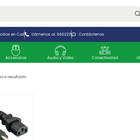
Bus
ilios en Cali
Llámenos al: 6602211
Contáctenos
Accesorios
Audio y Video
Conectividad
U
ico resultado