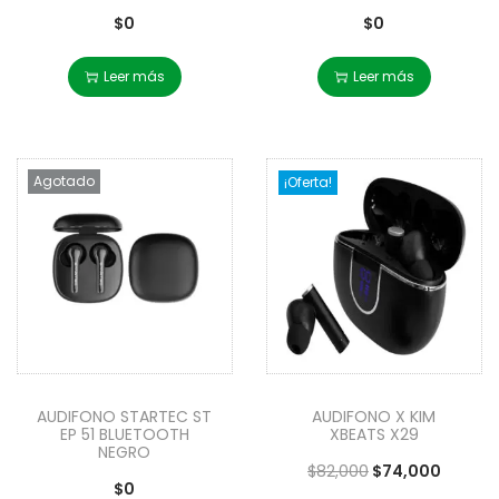
$
0
$
0
Leer más
Leer más
Agotado
¡Oferta!
AUDIFONO STARTEC ST
AUDIFONO X KIM
EP 51 BLUETOOTH
XBEATS X29
NEGRO
$
82,000
$
74,000
$
0