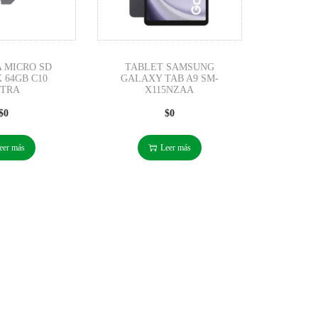
 MICRO SD
TABLET SAMSUNG
 64GB C10
GALAXY TAB A9 SM-
LTRA
X115NZAA
$
0
$
0
eer más
Leer más