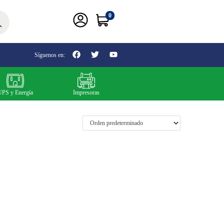
0
ar
Síguenos en:
UPS y Energía
Impresoras