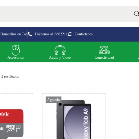
Busc
Domicilios en Cali
Llámenos al: 6602211
Contáctenos
Accesorios
Audio y Video
Conectividad
 2 resultados
Agotado