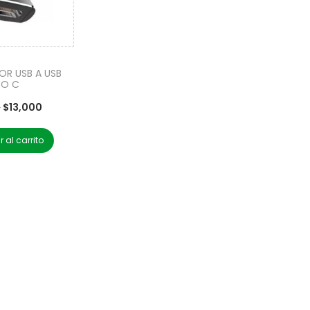
OR USB A USB
PO C
0
$
13,000
 al carrito