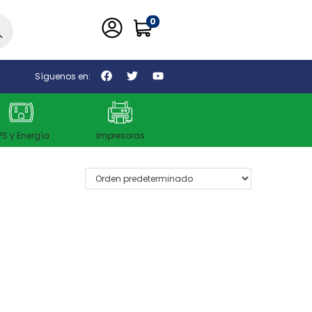
0
car
Síguenos en:
PS y Energía
Impresoras