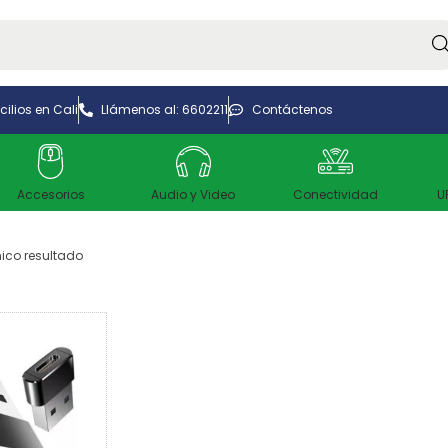
Bus
ilios en Cali
Llámenos al: 6602211
Contáctenos
Accesorios
Audio y Video
Conectividad
U
ico resultado